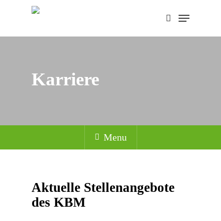
Skip
Menu
to
search
main
content
Karriere
Menu
Aktuelle Stellenangebote
des KBM