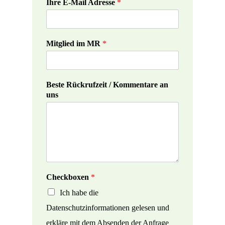
Ihre E-Mail Adresse
*
auch die Basis für eine nachhaltige und
wirtschaftlich sinnvolle
Bewirtschaftung der Fläche. Die
Mitglied im MR
*
Maschinenringe unterstützen bei der
Erstellung eines betriebsindividuellen
Beste Rückrufzeit / Kommentare an
Nutzungskonzeptes, das anschließend
uns
durch einen sachverständigen
Gutachter geprüft und bestätigt werden
muss.
Mögliche Zertifizierungs- und
Gutachterstellen sind beispielsweise
Checkboxen
*
Ich habe die
PV Siegel
Datenschutzinformationen gelesen und
erkläre mit dem Absenden der Anfrage