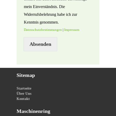
A·B·CERT
mein Einverständnis. Die
Widerrufsbelehrung habe ich zur
Grundlage für die Anerkennung als
Kenntnis genommen.
Agri-PV ist ein Nutzungskonzept nach
Datenschutzbestimmungen
|
Impressum
DIN SPEC 91434, bei dem die
Absenden
landwirtschaftliche Hauptnutzung
weiterhin im Vordergrund stehen muss.
Sitemap
Startseite
Über Uns
Kontakt
Maschinenring